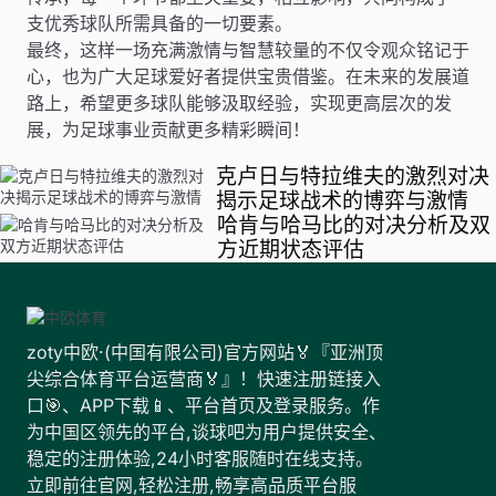
支优秀球队所需具备的一切要素。
最终，这样一场充满激情与智慧较量的不仅令观众铭记于
心，也为广大足球爱好者提供宝贵借鉴。在未来的发展道
路上，希望更多球队能够汲取经验，实现更高层次的发
展，为足球事业贡献更多精彩瞬间！
克卢日与特拉维夫的激烈对决
揭示足球战术的博弈与激情
哈肯与哈马比的对决分析及双
方近期状态评估
zoty中欧·(中国有限公司)官方网站🏅『亚洲顶
尖综合体育平台运营商🏅』！快速注册链接入
口🎯、APP下载📱、平台首页及登录服务。作
为中国区领先的平台,谈球吧为用户提供安全、
稳定的注册体验,24小时客服随时在线支持。
立即前往官网,轻松注册,畅享高品质平台服