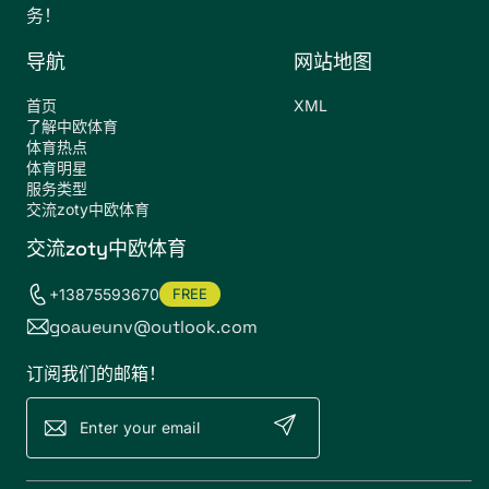
务！
导航
网站地图
首页
XML
了解中欧体育
体育热点
体育明星
服务类型
交流zoty中欧体育
交流zoty中欧体育
+13875593670
FREE
goaueunv@outlook.com
订阅我们的邮箱！