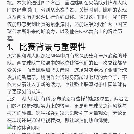
抗。本文将通过四个方面，重温姚明在火箭队对阵湖人队
时的经典瞬间，分别从比赛背景、关键时刻、姚明的表现
以及两队历史渊源进行详细阐述。通过这些回顾，我们不
仅能够感受到比赛的紧张氛围，还能理解姚明作为中国篮
球代表所带来的影响力，以及他在NBA舞台上的辉煌历
程。
1、比赛背景与重要性
火箭队和湖人队都是NBA中具有悠久历史和丰厚底蕴的球
队。两支球队在联盟中的地位使得他们的每一次交锋都备
受关注。而当姚明加盟火箭时，这场对决更添了亚洲篮球
发展的新篇章。姚明作为当时身高超过七尺的大个子，不
仅为火箭注入了新的活力，也让整个联盟对于中国篮球有
了更深刻的认识。
此外，湖人队拥有科比·布莱恩特这样的超级球星，两者之
间的不仅是球队实力上的较量，更是明星球员之间风格与
技巧的碰撞。这种强强对决常常吸引了大量观众，无论是
在现场还是通过电视转播，都让球迷们热血沸腾。