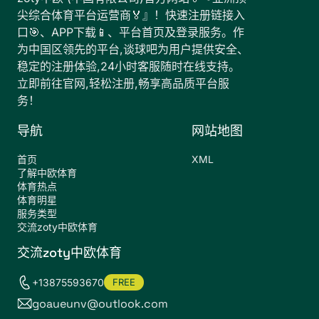
尖综合体育平台运营商🏅』！快速注册链接入
口🎯、APP下载📱、平台首页及登录服务。作
为中国区领先的平台,谈球吧为用户提供安全、
稳定的注册体验,24小时客服随时在线支持。
立即前往官网,轻松注册,畅享高品质平台服
务！
导航
网站地图
首页
XML
了解中欧体育
体育热点
体育明星
服务类型
交流zoty中欧体育
交流zoty中欧体育
+13875593670
FREE
goaueunv@outlook.com