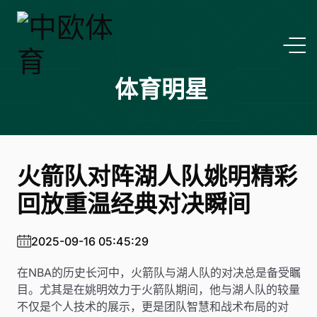
体育明星
火箭队对阵湖人队姚明精彩
回放重温经典对决瞬间
2025-09-16 05:45:29
在NBA的历史长河中，火箭队与湖人队的对决总是备受瞩
目。尤其是在姚明效力于火箭队期间，他与湖人队的较量
不仅是个人技术的展示，更是团队智慧和战术布局的对