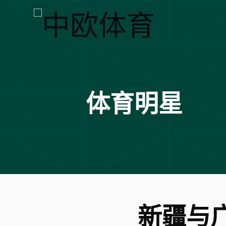
体育明星
新疆与