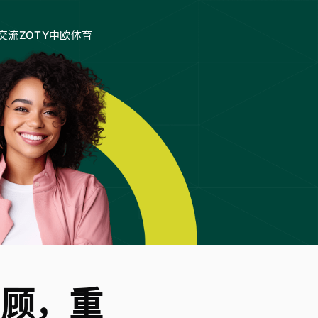
交流ZOTY中欧体育
回顾，重