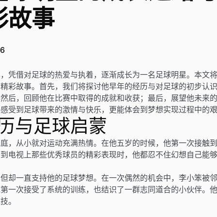
彩故事
36
年，凭借对足球的热爱与执着，逐渐成长为一名足球明星。本文
的精彩故事。首先，我们将探讨他早年的经历与对足球的初步认
；然后，回顾他在比赛中取得的成就和收获；最后，展望他未来
够感受到足球带来的激情与快乐，更能体会到梦想实现过程中的
经历与足球启蒙
家庭，从小就对运动充满热情。在他五岁的时候，他第一次接触
看到电视上那些优秀球员的精彩表现时，他都忍不住幻想自己能
，但却一直支持他的足球梦想。在一次偶然的机会中，李小笨被
他第一次接受了系统的训练，也结识了一群志同道合的小伙伴。
球技。