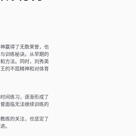
精神赢得了无数荣誉，也
程与训练秘诀。从早期的
则和方法。同时，刘秀英
女王的不屈精神和对体育
余时间练习，逐渐形成了
英曾面临无法继续训练的
了教练的关注，也坚定了
迈进。