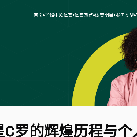
首页
了解中欧体育
体育热点
体育明星
服务类型
星C罗的辉煌历程与个