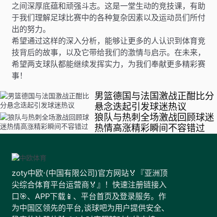
之间深厚底蕴和顽强斗志。这是一堂生动的竞技课，有助
于我们理解足球比赛中的各种复杂因素以及运动员们所付
出的努力。
希望通过这样的深入分析，能够让更多的人认识到体育竞
技背后的故事，以及它带给我们的激情与启示。在未来，
希望两支球队都能继续发挥实力，为我们奉献更多精彩赛
事！
男篮德国与法国激战正酣比分
悬念迭起引发球迷热议
狼队与热刺全场激战回顾球迷
热情高涨精彩瞬间不容错过
zoty中欧·(中国有限公司)官方网站🏅『亚洲顶
尖综合体育平台运营商🏅』！快速注册链接入
口🎯、APP下载📱、平台首页及登录服务。作
为中国区领先的平台,谈球吧为用户提供安全、