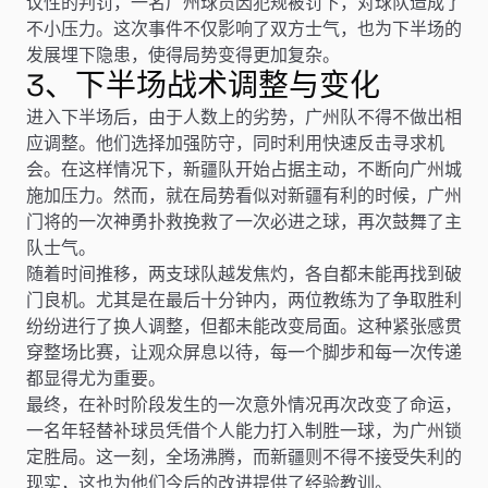
议性的判罚，一名广州球员因犯规被罚下，对球队造成了
不小压力。这次事件不仅影响了双方士气，也为下半场的
发展埋下隐患，使得局势变得更加复杂。
3、下半场战术调整与变化
进入下半场后，由于人数上的劣势，广州队不得不做出相
应调整。他们选择加强防守，同时利用快速反击寻求机
会。在这样情况下，新疆队开始占据主动，不断向广州城
施加压力。然而，就在局势看似对新疆有利的时候，广州
门将的一次神勇扑救挽救了一次必进之球，再次鼓舞了主
队士气。
随着时间推移，两支球队越发焦灼，各自都未能再找到破
门良机。尤其是在最后十分钟内，两位教练为了争取胜利
纷纷进行了换人调整，但都未能改变局面。这种紧张感贯
穿整场比赛，让观众屏息以待，每一个脚步和每一次传递
都显得尤为重要。
最终，在补时阶段发生的一次意外情况再次改变了命运，
一名年轻替补球员凭借个人能力打入制胜一球，为广州锁
定胜局。这一刻，全场沸腾，而新疆则不得不接受失利的
现实，这也为他们今后的改进提供了经验教训。