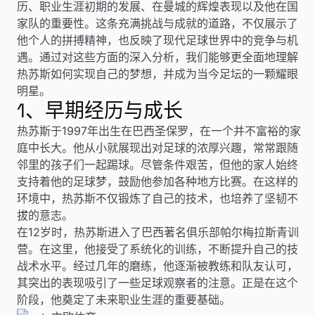
历、职业生涯初期的发展、在曼城的辉煌表现以及他在国
家队的重要性。这条充满挑战与成就的道路，不仅展示了
他个人的拼搏精神，也反映了现代足球世界中的竞争与机
遇。通过对这些方面的深入分析，我们能够更全面地理解
热苏斯如何实现自己的梦想，并成为当今足坛的一颗耀眼
明星。
1、早期经历与成长
热苏斯于1997年出生在巴西圣保罗，在一个并不富裕的家
庭中长大。他从小就展现出对足球的浓厚兴趣，常常跟随
邻里的孩子们一起踢球。尽管条件艰苦，但他的家人始终
支持着他的足球梦，鼓励他参加各种地方比赛。在这样的
环境中，热苏斯不仅锻炼了自己的技术，也培养了坚韧不
拔的意志。
在12岁时，热苏斯进入了巴西著名俱乐部帕尔梅拉斯青训
营。在这里，他接受了系统化的训练，不断提升自己的技
战术水平。经过几年的磨练，他逐渐被教练和队友认可，
其突出的表现吸引了一些足球观察者的注意。正是在这个
阶段，他奠定了未来职业生涯的重要基础。