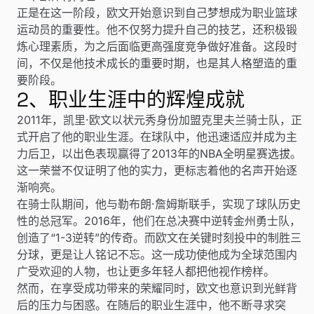
正是在这一阶段，欧文开始意识到自己梦想成为职业篮球
运动员的重要性。他不仅努力提升自己的技艺，还积极锻
炼心理素质，为之后面临更高强度竞争做好准备。这段时
间，不仅是他技术成长的重要时期，也是其人格塑造的重
要阶段。
2、职业生涯中的辉煌成就
2011年，凯里·欧文以状元秀身份加盟克里夫兰骑士队，正
式开启了他的职业生涯。在球队中，他迅速适应并成为主
力后卫，以出色表现赢得了2013年的NBA全明星赛选拔。
这一荣誉不仅证明了他的实力，更标志着他的名声开始逐
渐响亮。
在骑士队期间，他与勒布朗·詹姆斯联手，实现了球队历史
性的总冠军。2016年，他们在总决赛中逆转金州勇士队，
创造了“1-3逆转”的传奇。而欧文在关键时刻投中的制胜三
分球，更是让人铭记不忘。这一成功使他成为全球范围内
广受欢迎的人物，也让更多年轻人都把他视作榜样。
然而，在享受成功带来的荣耀同时，欧文也意识到光鲜背
后的压力与困惑。在随后的职业生涯中，他不断寻求突