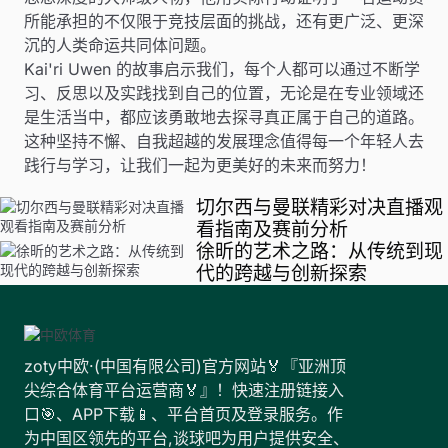
所能承担的不仅限于竞技层面的挑战，还有更广泛、更深
沉的人类命运共同体问题。
Kai'ri Uwen 的故事启示我们，每个人都可以通过不断学
习、反思以及实践找到自己的位置，无论是在专业领域还
是生活当中，都应该勇敢地去探寻真正属于自己的道路。
这种坚持不懈、自我超越的发展理念值得每一个年轻人去
践行与学习，让我们一起为更美好的未来而努力！
切尔西与曼联精彩对决直播观
看指南及赛前分析
徐昕的艺术之路：从传统到现
代的跨越与创新探索
zoty中欧·(中国有限公司)官方网站🏅『亚洲顶
尖综合体育平台运营商🏅』！快速注册链接入
口🎯、APP下载📱、平台首页及登录服务。作
为中国区领先的平台,谈球吧为用户提供安全、