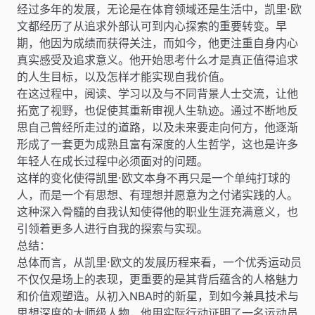
经过多年的发展，无论是在体育领域还是生活中，凯里·欧
文都经历了从追求外部认可到内心探索的重要转变。早
期，他因为成绩而获得关注，而如今，他更注重自身内心
真实感受及追求意义。他开始思考什么才是真正值得追求
的人生目标，以及怎样才能实现自我价值。
在这过程中，阅读、学习以及与不同背景人士交流，让他
拓宽了视野，也促使其重新审视人生轨迹。通过不断地反
思自己曾经所走过的道路，以及未来要走向何方，他逐渐
形成了一套更为成熟且富有深度的人生哲学，这也是许多
年轻人在成长过程中必须面对的问题。
这样的变化使得凯里·欧文本身不再只是一个单纯打球的
人，而是一个有思想、有理想并愿意为之付诸实践的人。
这种深入骨髓的自我认知使得他的职业生涯充满意义，也
引领着更多人进行自我的探索与实现。
总结：
总体而言，从凯里·欧文的发展历程来看，一个优秀运动员
不仅仅是场上的表现，更重要的是其背后蕴含的人格魅力
和价值观塑造。从初入NBA时的新星，到如今兼具技术与
思想深度的大师级人物，他用实际行动证明了一名运动员