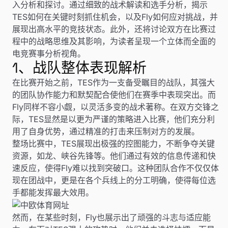
入分析和探讨。通过细致的战术解读和选手分析，揭示
TES如何在关键时刻抓住机会，以及Fly如何应对挑战，并
展现出高水平的竞技状态。此外，还将讨论双方在比赛过
程中的战略思维及其影响，为读者呈现一个立体而全面的
电竞赛事分析视角。
1、战队整体表现解析
在比赛开始之前，TES作为一支备受瞩目的战队，其强大
的团队协作能力和默契配合使他们在赛季中表现突出。而
Fly同样不容小觑，以灵活多变的战术著称。在双方交锋之
际，TES显然是以更为严谨的策略进入比赛，他们充分利
用了自身优势，通过精准的打击来压制对方的发展。
整场比赛中，TES展现出极强的控图能力，不断争夺关键
资源，如龙、峡谷先锋等。他们通过有效的信息传递和快
速反应，使得Fly难以找到突破口。这种团队合作不仅仅体
现在团战中，更是在各个兵线上的分工明确，使得每位选
手都能发挥最大效用。
然而，在某些时刻，Fly也展示出了顽强的斗志与适应能