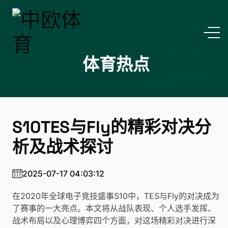
体育热点
S10TES与Fly的精彩对决分
析及战术探讨
2025-07-17 04:03:12
在2020年全球电子竞技盛事S10中，TES与Fly的对决成为
了赛事的一大亮点。本文将从战队表现、个人选手发挥、
战术布局以及心理博弈四个方面，对这场精彩对决进行深